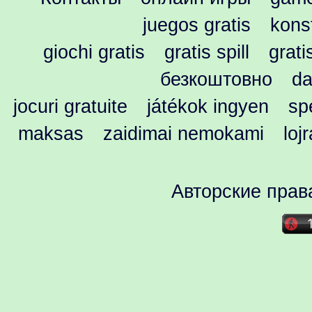
juegos gratis
kons
giochi gratis
gratis spill
grati
безкоштовно
da
jocuri gratuite
játékok ingyen
spe
maksas
zaidimai nemokami
loj
Авторские прав