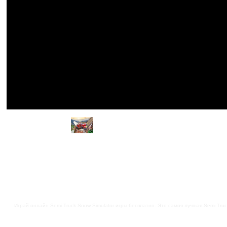
Играй онлайн Semi Truck Snow Simulator игры бесплатно. Это самоя лучшая Semi Truck