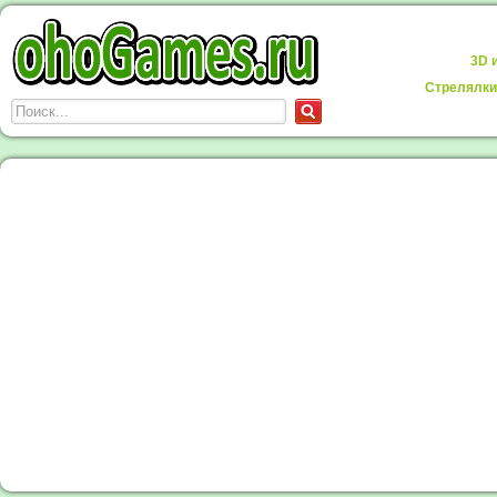
3D 
Стрелялки