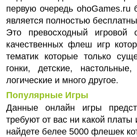
первую очередь ohoGames.ru 
является полностью бесплатны
Это превосходный игровой
качественных флеш игр кото
тематик которые только суще
гонки, детские, настольные,
логические и много другое.
Популярные Игры
Данные онлайн игры предс
требуют от вас ни какой платы
найдете белее 5000 флешек ко