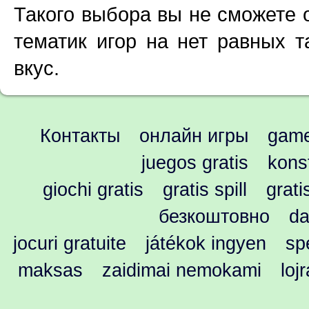
Такого выбора вы не сможете 
тематик игор на нет равных т
вкус.
Контакты
онлайн игры
game
juegos gratis
kons
giochi gratis
gratis spill
grati
безкоштовно
da
jocuri gratuite
játékok ingyen
spe
maksas
zaidimai nemokami
loj