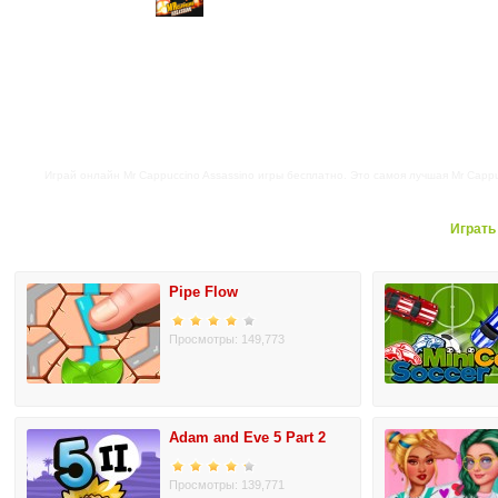
Играй онлайн Mr Cappuccino Assassino игры бесплатно. Это самоя лучшая Mr Cappuc
Играть
Pipe Flow
Просмотры: 149,773
Adam and Eve 5 Part 2
Просмотры: 139,771