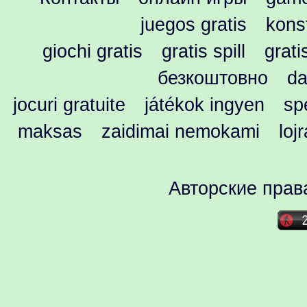
juegos gratis
kons
giochi gratis
gratis spill
grati
безкоштовно
da
jocuri gratuite
játékok ingyen
spe
maksas
zaidimai nemokami
loj
Авторские прав