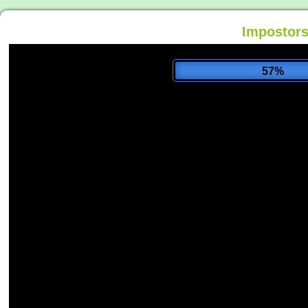
Impostors
62%