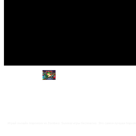
Играй онлайн Impostors vs Zombies: Survival игры бесплатно. Это самоя лучшая Impostor