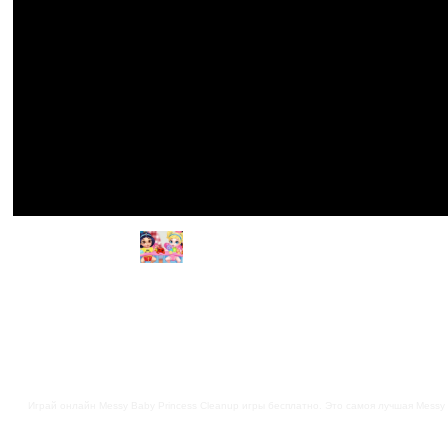
Играй онлайн Messy Baby Princess Cleanup игры бесплатно. Это самоя лучшая Messy B