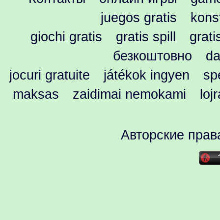
juegos gratis
kons
giochi gratis
gratis spill
grati
безкоштовно
da
jocuri gratuite
játékok ingyen
spe
maksas
zaidimai nemokami
loj
Авторские прав