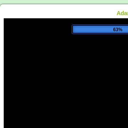
Ada
67%