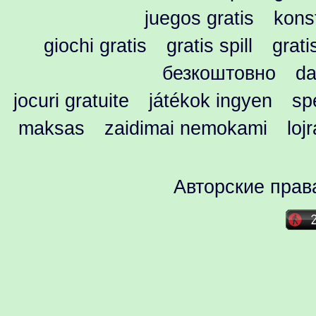
juegos gratis
kons
giochi gratis
gratis spill
grati
безкоштовно
da
jocuri gratuite
játékok ingyen
spe
maksas
zaidimai nemokami
loj
Авторские прав