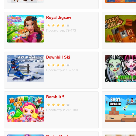
Royal Jigsaw
Просмотры: 79,473
Downhill Ski
Просмотры: 152,510
Bomb it 5
Просмотры: 218,180