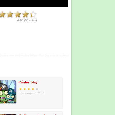
4.4
/5 (
55
votes)
 Бесплатная Wednesday Besties Fun Day игра в портале
Pirates Slay
Просмотры: 162,778