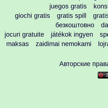
juegos gratis
kons
giochi gratis
gratis spill
grati
безкоштовно
da
jocuri gratuite
játékok ingyen
spe
maksas
zaidimai nemokami
loj
Авторские прав