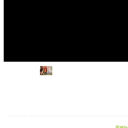
Играй онлайн TikTok Divas Fairycore игры бесплатно. Это самоя лучшая TikTok Divas F
Играть