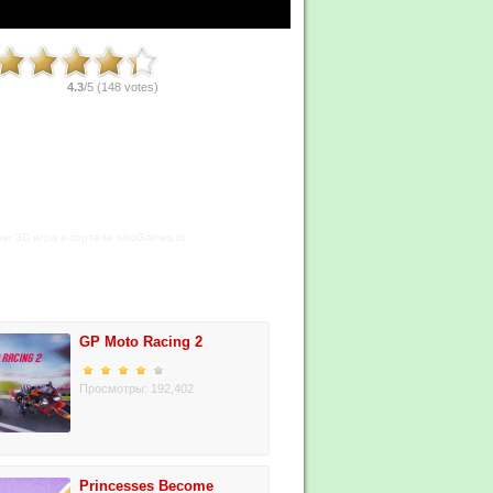
4.3
/5 (
148
votes)
per 3D игра в портале ohoGames.ru
GP Moto Racing 2
Просмотры: 192,402
Princesses Become