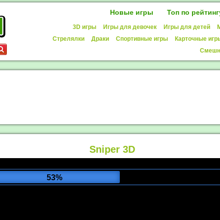
Новые игры
Топ по рейтинг
3D игры
Игры для девочек
Игры для детей
Стрелялки
Драки
Спортивные игры
Карточные игр
Смешн
Sniper 3D
57%