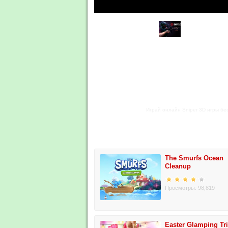
Играй онлайн Sniper 3D игры бес
The Smurfs Ocean
Cleanup
Просмотры: 98,819
Easter Glamping Tr