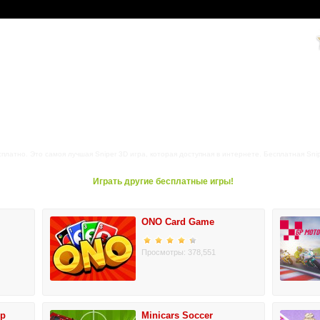
платно. Это самоя лучшая Sniper 3D игра, которая доступная в интернете. Бесплатная Sni
Играть другие бесплатные игры!
ONO Card Game
Просмотры: 378,551
ip
Minicars Soccer